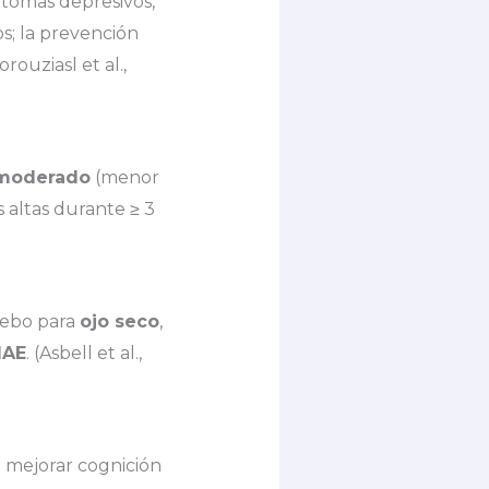
tomas depresivos,
s; la prevención
rouziasl et al.,
o moderado
(menor
 altas durante ≥ 3
cebo para
ojo seco
,
AE
. (Asbell et al.,
 mejorar cognición