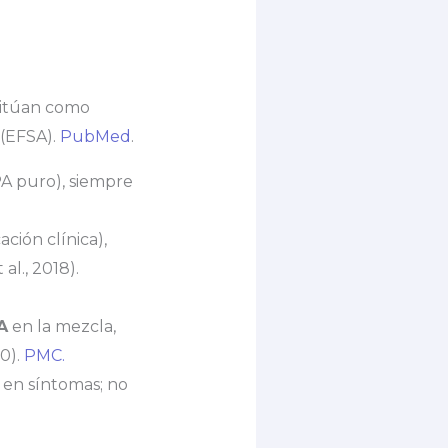
sitúan como
 (EFSA).
PubMed
.
 puro), siempre
ión clínica),
al., 2018).
A
en la mezcla,
0).
PMC.
en síntomas; no