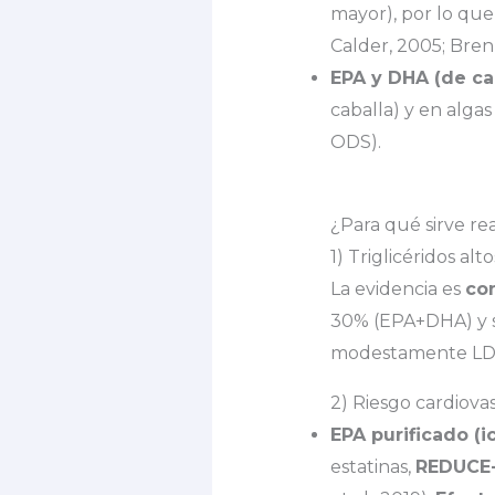
mayor), por lo qu
Calder, 2005; Brenn
EPA y DHA (de ca
caballa) y en algas
ODS).
¿Para qué sirve r
1) Triglicéridos alt
La evidencia es
co
30% (EPA+DHA) y s
modestamente LDL-
2) Riesgo cardiova
EPA purificado (i
estatinas,
REDUCE-