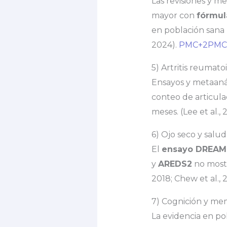
Las revisiones y me
mayor con
fórmul
en población sana no
2024).
PMC+2PMC
5) Artritis reumato
Ensayos y metaaná
conteo de articula
meses. (Lee et al., 
6) Ojo seco y salud
El
ensayo DREAM
y
AREDS2
no mostr
2018; Chew et al.,
7) Cognición y me
La evidencia en po