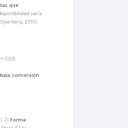
das que
disponibilidad varía
 Dyerberg, 2010).
NIH-ODS;
baja conversión
). 2)
Forma
: