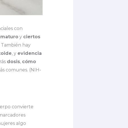
ciales con
ematuro
y
ciertos
. También hay
toide
, y
evidencia
rás
dosis
,
cómo
ás comunes. (NIH-
uerpo convierte
 marcadores
ujeres algo