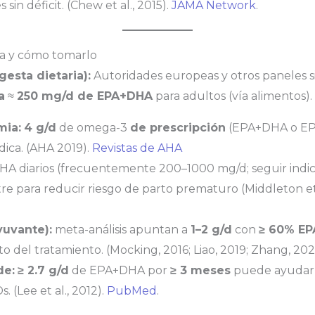
sin déficit. (Chew et al., 2015).
JAMA Network
.
a y cómo tomarlo
gesta dietaria):
Autoridades europeas y otros paneles 
a
≈
250 mg/d de EPA+DHA
para adultos (vía alimentos).
mia:
4 g/d
de omega-3
de prescripción
(EPA+DHA o EPA
dica. (AHA 2019).
Revistas de AHA
 diarios (frecuentemente 200–1000 mg/d; seguir indicac
tre para reducir riesgo de parto prematuro (Middleton et 
uvante):
meta-análisis apuntan a
1–2 g/d
con
≥ 60% EP
el tratamiento. (Mocking, 2016; Liao, 2019; Zhang, 202
de:
≥ 2.7 g/d
de EPA+DHA por
≥ 3 meses
puede ayudar 
(Lee et al., 2012).
PubMed
.