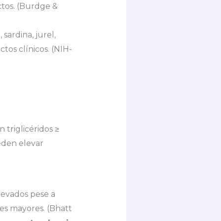
tos. (Burdge &
ardina, jurel,
tos clínicos. (NIH-
triglicéridos ≥
eden elevar
levados pese a
es mayores. (Bhatt