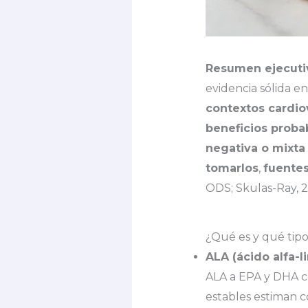
Resumen ejecuti
evidencia sólida e
contextos cardio
beneficios proba
negativa o mixta
tomarlos
,
fuente
ODS; Skulas-Ray, 20
¿Qué es y qué tip
ALA (ácido alfa-li
ALA a EPA y DHA 
estables estiman