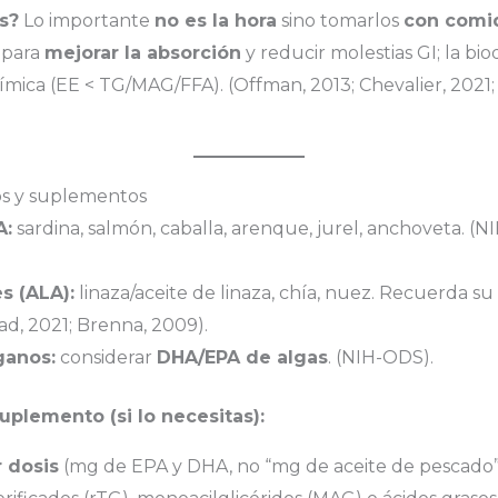
s?
Lo importante
no es la hora
sino tomarlos
con comi
para
mejorar la absorción
y reducir molestias GI; la bio
mica (EE < TG/MAG/FFA). (Offman, 2013; Chevalier, 2021;
os y suplementos
A:
sardina, salmón, caballa, arenque, jurel, anchoveta. (
s (ALA):
linaza/aceite de linaza, chía, nuez. Recuerda su
ad, 2021; Brenna, 2009).
ganos:
considerar
DHA/EPA de algas
. (NIH-ODS).
uplemento (si lo necesitas):
r dosis
(mg de EPA y DHA, no “mg de aceite de pescado”