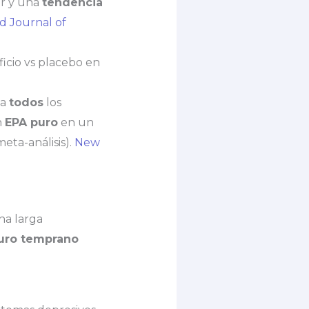
ar y una
tendencia
 Journal of
cio vs placebo en
 a
todos
los
n
EPA puro
en un
eta-análisis).
New
na larga
uro temprano