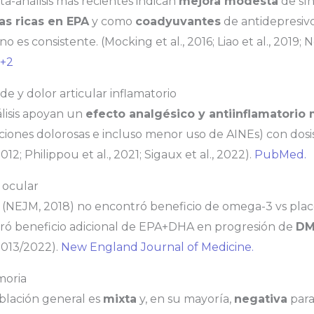
ta-análisis más recientes indican
mejora modesta
de sín
as ricas en EPA
y como
coadyuvantes
de antidepresivo
 es consistente. (Mocking et al., 2016; Liao et al., 2019; No
+2
ide y dolor articular inflamatorio
lisis apoyan un
efecto analgésico y antiinflamatori
ciones dolorosas e incluso menor uso de AINEs) con dosis
2012; Philippou et al., 2021; Sigaux et al., 2022).
PubMed.
 ocular
(NEJM, 2018) no encontró beneficio de omega-3 vs pla
ó beneficio adicional de EPA+DHA en progresión de
DM
 2013/2022).
New England Journal of Medicine.
moria
blación general es
mixta
y, en su mayoría,
negativa
para