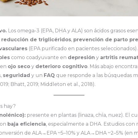
vo.
Los omega-3 (EPA, DHA y ALA) son ácidos grasos esen
n
reducción de triglicéridos
,
prevención de parto pr
vasculares
(EPA purificado en pacientes seleccionados)
bles
como coadyuvante en
depresión
y
artritis reuma
en
ojo seco
y
deterioro cognitivo
. Más abajo encontra
s
,
seguridad
y un
FAQ
que responde a las búsquedas m
19; Bhatt, 2019; Middleton et al., 2018).
os hay?
nolénico):
presente en plantas (linaza, chía, nuez). El c
con
baja eficiencia
, especialmente a DHA. Estudios con
 conversión de ALA→EPA ~5–10% y ALA→DHA ~2–5% (en m