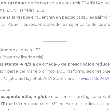
e
no sustituye
de forma fiable a consumir EPA/DHA direc
a, 2009; Isanejad, 2021).
dena larga):
se encuentran en pescados azules (salmón, s
 (DHA). Son los responsables de la mayor parte de los efec
ealmente el omega 3?
os (hipertrigliceridemia)
nsistente
:
4 g/día
de omega-3
de prescripción
reducen 
on parte del manejo clínico; algunas formulaciones pu
C. (Skulas-Ray et al., AHA Statement).
Revistas de AHA
scular
cosapento etilo, 4 g/d):
En pacientes con triglicéridos e
IT
mostró reducción del 25% en eventos cardiovascular