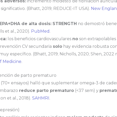
s adversos:
incremento modesto de fibrilación auricul
significativo. (Bhatt, 2019; REDUCE-IT USA).
New England
EPA+DHA de alta dosis:
STRENGTH
no demostró benefi
s et al., 2020).
PubMed
.
ca:
los beneficios cardiovasculares
no
son extrapolables
revención CV secundaria
solo
hay evidencia robusta co
muy específico. (Bhatt, 2019; Nicholls, 2020; Shen, 2022 m
f Medicine
.
ención de parto prematuro
(70+ ensayos) halló que suplementar omega-3 de cade
embarazo
reduce parto prematuro
(<37 sem) y
premat
on et al., 2018).
SAHMRI
.
depresión)