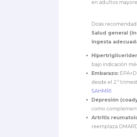
en adultos mayores 
Dosis recomendad
Salud general (in
ingesta adecuad
Hipertrigliceride
bajo indicación mé
Embarazo:
EPA+DHA
desde el 2.º trimes
SAHMRI
.
Depresión (coady
como complemento d
Artritis reumatoi
reemplaza DMARDs. 