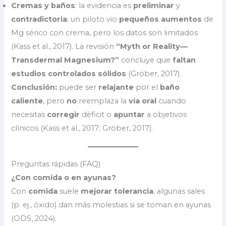
Cremas y baños
: la evidencia es
preliminar
y
contradictoria
; un piloto vio
pequeños aumentos
de
Mg sérico con crema, pero los datos son limitados
(Kass et al., 2017). La revisión
“Myth or Reality—
Transdermal Magnesium?”
concluye que
faltan
estudios controlados sólidos
(Gröber, 2017).
Conclusión:
puede ser
relajante
por el
baño
caliente
, pero
no
reemplaza la
vía oral
cuando
necesitas
corregir
déficit o
apuntar
a objetivos
clínicos (Kass et al., 2017; Gröber, 2017).
Preguntas rápidas (FAQ)
¿Con comida o en ayunas?
Con
comida
suele
mejorar tolerancia
; algunas sales
(p. ej., óxido) dan más molestias si se toman en ayunas
(ODS, 2024).