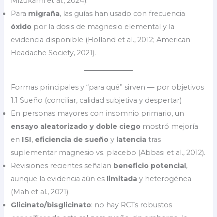
Mizukami et al., 2024).
Para
migraña
, las guías han usado con frecuencia
óxido
por la dosis de magnesio elemental y la
evidencia disponible (Holland et al., 2012; American
Headache Society, 2021).
Formas principales y “para qué” sirven — por objetivos
1.1 Sueño (conciliar, calidad subjetiva y despertar)
En personas mayores con insomnio primario, un
ensayo aleatorizado y doble ciego
mostró mejoría
en
ISI
,
eficiencia de sueño
y
latencia
tras
suplementar magnesio vs. placebo (Abbasi et al., 2012).
Revisiones recientes señalan
beneficio potencial
,
aunque la evidencia aún es
limitada
y heterogénea
(Mah et al., 2021).
Glicinato/bisglicinato
: no hay RCTs robustos