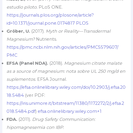
estudio piloto.
PLoS ONE.
https://journals.plos.org/plosone/article?
id=10.1371/journal.pone.0174817
PLOS
Gröber, U.
(2017).
Myth or Reality—Transdermal
Magnesium?
Nutrients.
https://pmc.ncbi.nlm.nih.gov/articles/PMC5579607/
PMC
EFSA (Panel NDA).
(2018).
Magnesium citrate malate
as a source of magnesium: nota sobre UL 250 mg/d en
suplementos.
EFSA Journal.
https://efsa.onlinelibrary.wiley.com/doi/10.2903/j.efsa.20
18.5484
(ver PDF:
https://iris.unimore.it/bitstream/11380/1172272/2/j.efsa.2
018.5484.pdf
)
efsa.onlinelibrary.wiley.com+1
FDA.
(2011).
Drug Safety Communication:
hipomagnesemia con IBP.