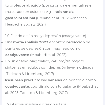
tu profesional:
óxido
(por su carga elemental) es el
más usado en estudios; vigila
tolerancia
gastrointestinal
(Holland et al., 2012; American
Headache Society, 2021).
1.6 Estado de ánimo y depresión (coadyuvante)
Una
meta-análisis 2023
encontró
reducción
de
puntajes de depresión con magnesio como
coadyuvante
(Moabedi et al., 2023).
En un ensayo pragmático, 248 mg/día mejoró
síntomas en adultos con depresión leve-moderada
(Tarleton & Littenberg, 2017).
Resumen práctico:
hay
señales
de beneficio como
coadyuvante
; coordínalo con tu tratante (Moabedi et
al., 2023; Tarleton & Littenberg, 2017).
1.7 Glucosa, insulina y presión arterial