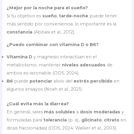
¿Mejor por la noche para el sueño?
Si tu objetivo es
sueño
,
tarde-noche
puede tener
más sentido por conveniencia; lo importante es la
constancia
(Abbasi et al., 2012).
¿Puedo combinar con vitamina D o B6?
Vitamina D
y magnesio interactúan en el
metabolismo; mantener
niveles adecuados
de
ambos es razonable (ODS, 2024).
B6
puede
potenciar
alivio del
estrés percibido
en
algunos ensayos (Noah et al., 2021).
¿Cuál evita más la diarrea?
En general, sales
más solubles
a
dosis moderadas
y
formuladas para
tolerancia
(p. ej.,
glicinato
,
citrato
en
dosis fraccionadas) (ODS, 2024; Walker et al., 2003).