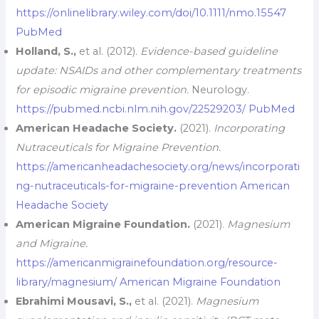
https://onlinelibrary.wiley.com/doi/10.1111/nmo.15547
PubMed
Holland, S.,
et al. (2012).
Evidence-based guideline
update: NSAIDs and other complementary treatments
for episodic migraine prevention.
Neurology.
https://pubmed.ncbi.nlm.nih.gov/22529203/
PubMed
American Headache Society.
(2021).
Incorporating
Nutraceuticals for Migraine Prevention.
https://americanheadachesociety.org/news/incorporati
ng-nutraceuticals-for-migraine-prevention
American
Headache Society
American Migraine Foundation.
(2021).
Magnesium
and Migraine.
https://americanmigrainefoundation.org/resource-
library/magnesium/
American Migraine Foundation
Ebrahimi Mousavi, S.,
et al. (2021).
Magnesium