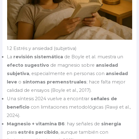
1.2 Estrés y ansiedad (subjetiva)
La
revisión sistemática
de Boyle et al. muestra un
efecto sugestivo
de magnesio sobre
ansiedad
subjetiva
, especialmente en personas con
ansiedad
leve
o
síntomas premenstruales
; hace falta mejor
calidad de ensayos (Boyle et al., 2017).
Una síntesis 2024 vuelve a encontrar
señales de
beneficio
con limitaciones metodológicas (Rawji et al.,
2024).
Magnesio + vitamina B6
: hay señales de
sinergia
para
estrés percibido
, aunque también con