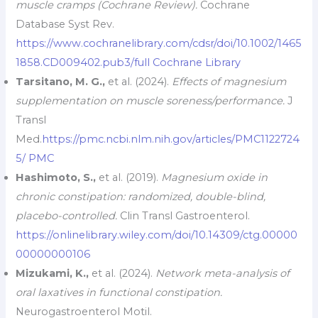
muscle cramps (Cochrane Review).
Cochrane
Database Syst Rev.
https://www.cochranelibrary.com/cdsr/doi/10.1002/1465
1858.CD009402.pub3/full
Cochrane Library
Tarsitano, M. G.,
et al. (2024).
Effects of magnesium
supplementation on muscle soreness/performance.
J
Transl
Med.
https://pmc.ncbi.nlm.nih.gov/articles/PMC1122724
5/
PMC
Hashimoto, S.,
et al. (2019).
Magnesium oxide in
chronic constipation: randomized, double-blind,
placebo-controlled.
Clin Transl Gastroenterol.
https://onlinelibrary.wiley.com/doi/10.14309/ctg.00000
00000000106
Mizukami, K.,
et al. (2024).
Network meta-analysis of
oral laxatives in functional constipation.
Neurogastroenterol Motil.