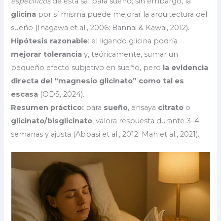
específicos
de esta sal para sueño; sin embargo, la
glicina
por sí misma puede mejorar la arquitectura del
sueño (Inagawa et al., 2006; Bannai & Kawai, 2012).
Hipótesis razonable
: el ligando glicina podría
mejorar tolerancia
y, teóricamente, sumar un
pequeño efecto subjetivo en sueño, pero
la evidencia
directa del “magnesio glicinato” como tal es
escasa
(ODS, 2024).
Resumen práctico:
para
sueño
, ensaya
citrato
o
glicinato/bisglicinato
, valora respuesta durante 3–4
semanas y ajusta (Abbasi et al., 2012; Mah et al., 2021).