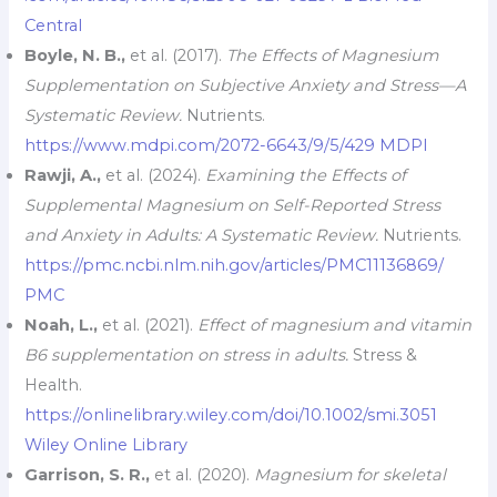
Central
Boyle, N. B.,
et al. (2017).
The Effects of Magnesium
Supplementation on Subjective Anxiety and Stress—A
Systematic Review.
Nutrients.
https://www.mdpi.com/2072-6643/9/5/429
MDPI
Rawji, A.,
et al. (2024).
Examining the Effects of
Supplemental Magnesium on Self-Reported Stress
and Anxiety in Adults: A Systematic Review.
Nutrients.
https://pmc.ncbi.nlm.nih.gov/articles/PMC11136869/
PMC
Noah, L.,
et al. (2021).
Effect of magnesium and vitamin
B6 supplementation on stress in adults.
Stress &
Health.
https://onlinelibrary.wiley.com/doi/10.1002/smi.3051
Wiley Online Library
Garrison, S. R.,
et al. (2020).
Magnesium for skeletal