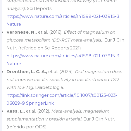
supplementation and insulin sensitivity (RCT meta-
analysis).
Sci Reports.
https://www.nature.com/articles/s41598-021-03915-3
Nature
Veronese, N.,
et al. (2016).
Effect of magnesium on
glucose metabolism (DB-RCT meta-analysis).
Eur J Clin
Nutr. (referido en Sci Reports 2021)
https://www.nature.com/articles/s41598-021-03915-3
Nature
Drenthen, L. C. A.,
et al. (2024).
Oral magnesium does
not improve insulin sensitivity in insulin-treated T2D
with low Mg.
Diabetologia.
https://link.springer.com/article/10.1007/s00125-023-
06029-9
SpringerLink
Kass, L.,
et al. (2012).
Meta-analysis: magnesium
supplementation y presión arterial.
Eur J Clin Nutr.
(referido por ODS)