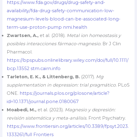
https://www.fda.gov/drugs/drug-safety-and-
availability/fda-drug-safety-communication-low-
magnesium-levels-blood-can-be-associated-long-
term-use-proton-pump
nmi.health
Zwartsen, A.,
et al. (2018).
Metal ion homeostasis y
posibles interacciones fármaco-magnesio.
Br J Clin
Pharmacol.
https://bpspubs.onlinelibrary.wiley.com/doi/full/10.1111/
bcp.13552
stm.cairn.info
Tarleton, E. K., & Littenberg, B.
(2017).
Mg
supplementation in depression: trial pragmático.
PLoS
ONE.
https://journals.plos.org/plosone/article?
id=10.1371/journal.pone.0180067
Moabedi, M.,
et al. (2023).
Magnesio y depresión:
revisión sistemática y meta-análisis.
Front Psychiatry.
https://www.frontiersin.org/articles/10.3389/fpsyt.2023.
1333261/full
Frontiers