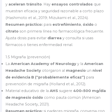
y
aceleran tránsito
. Hay
ensayos controlados
que
muestran eficacia y seguridad razonable a corto plazo
(Hashimoto et al., 2019; Mizukami et al., 2024).
Resumen práctico:
para
estreñimiento
,
óxido
o
citrato
son primera línea no farmacológica frecuente.
Ajusta dosis para evitar
diarrea
y consulta si usas
fármacos o tienes enfermedad renal.
1.5 Migraña (prevención)
La
American Academy of Neurology
y la
American
Headache Society
otorgaron al
magnesio
un
nivel
de evidencia B (“probablemente eficaz”)
para
prevención de migraña (Holland et al., 2012).
Material educativo de la
AHS
sugiere
400–500 mg/día
de magnesio óxido
como pauta común (American
Headache Society, 2021).
Resumen práctico:
si padeces migraña, conversa con