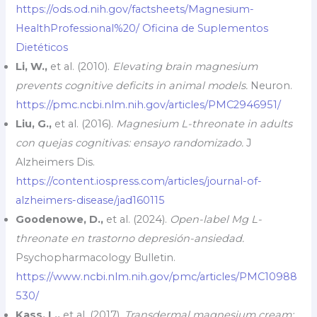
https://ods.od.nih.gov/factsheets/Magnesium-
HealthProfessional%20/
Oficina de Suplementos
Dietéticos
Li, W.,
et al. (2010).
Elevating brain magnesium
prevents cognitive deficits in animal models.
Neuron.
https://pmc.ncbi.nlm.nih.gov/articles/PMC2946951/
Liu, G.,
et al. (2016).
Magnesium L-threonate in adults
con quejas cognitivas: ensayo randomizado.
J
Alzheimers Dis.
https://content.iospress.com/articles/journal-of-
alzheimers-disease/jad160115
Goodenowe, D.,
et al. (2024).
Open-label Mg L-
threonate en trastorno depresión-ansiedad.
Psychopharmacology Bulletin.
https://www.ncbi.nlm.nih.gov/pmc/articles/PMC10988
530/
Kass, L.,
et al. (2017).
Transdermal magnesium cream: