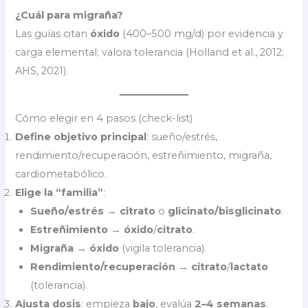
¿Cuál para migraña?
Las guías citan
óxido
(400–500 mg/d) por evidencia y
carga elemental; valora tolerancia (Holland et al., 2012;
AHS, 2021).
Cómo elegir en 4 pasos (check-list)
Define objetivo principal
: sueño/estrés,
rendimiento/recuperación, estreñimiento, migraña,
cardiometabólico.
Elige la “familia”
:
Sueño/estrés
→
citrato
o
glicinato/bisglicinato
.
Estreñimiento
→
óxido
/
citrato
.
Migraña
→
óxido
(vigila tolerancia).
Rendimiento/recuperación
→
citrato
/
lactato
(tolerancia).
Ajusta dosis
: empieza
bajo
, evalúa
2–4 semanas
.