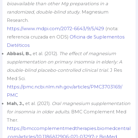
bioavailable than other Mg preparations in a
randomized, double-blind study.
Magnesium
Research.
https://www.mdpi.com/2072-6643/9/5/429
(nota:
referencia cruzada en ODS)
Oficina de Suplementos
Dietéticos
Abbasi, B.,
et al. (2012).
The effect of magnesium
supplementation on primary insomnia in elderly: A
double-blind placebo-controlled clinical trial.
J Res
Med Sci.
https://pmc.ncbi.nlm.nih.gov/articles/PMC3703169/
PMC
Mah, J.,
et al. (2021).
Oral magnesium supplementation
for insomnia in older adults.
BMC Complement Med
Ther.
https://bmccomplementmedtherapies.biomedcentral
.com/articles/10.1186/s12906-021-03297-z
BioMed