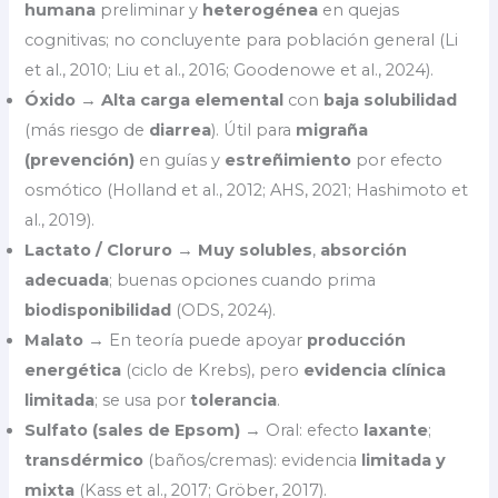
humana
preliminar y
heterogénea
en quejas
cognitivas; no concluyente para población general (Li
et al., 2010; Liu et al., 2016; Goodenowe et al., 2024).
Óxido
→
Alta carga elemental
con
baja solubilidad
(más riesgo de
diarrea
). Útil para
migraña
(prevención)
en guías y
estreñimiento
por efecto
osmótico (Holland et al., 2012; AHS, 2021; Hashimoto et
al., 2019).
Lactato / Cloruro
→
Muy solubles
,
absorción
adecuada
; buenas opciones cuando prima
biodisponibilidad
(ODS, 2024).
Malato
→ En teoría puede apoyar
producción
energética
(ciclo de Krebs), pero
evidencia clínica
limitada
; se usa por
tolerancia
.
Sulfato (sales de Epsom)
→ Oral: efecto
laxante
;
transdérmico
(baños/cremas): evidencia
limitada y
mixta
(Kass et al., 2017; Gröber, 2017).