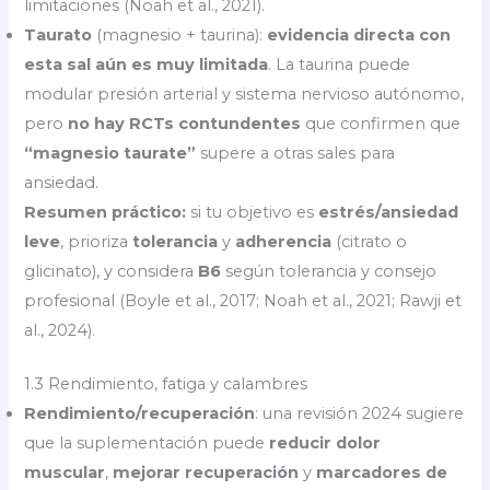
limitaciones (Noah et al., 2021).
Taurato
(magnesio + taurina):
evidencia directa con
esta sal aún es muy limitada
. La taurina puede
modular presión arterial y sistema nervioso autónomo,
pero
no hay RCTs contundentes
que confirmen que
“magnesio taurate”
supere a otras sales para
ansiedad.
Resumen práctico:
si tu objetivo es
estrés/ansiedad
leve
, prioriza
tolerancia
y
adherencia
(citrato o
glicinato), y considera
B6
según tolerancia y consejo
profesional (Boyle et al., 2017; Noah et al., 2021; Rawji et
al., 2024).
1.3 Rendimiento, fatiga y calambres
Rendimiento/recuperación
: una revisión 2024 sugiere
que la suplementación puede
reducir dolor
muscular
,
mejorar recuperación
y
marcadores de