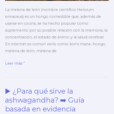
La melena de león (nombre científico Hericium
erinaceus) es un hongo comestible que, además de
usarse en cocina, se ha hecho popular como
suplemento por su posible relación con la memoria, la
concentración, el estado de ánimo y la salud cerebral.
En internet es común verlo como lion’s mane, hongo
melena de león, melena de
▶️
Leer más ”
Melena
de
león
▶️ ¿Para qué sirve la
para
qué
ashwagandha? ➡️ Guía
sirve
basada en evidencia
➡️