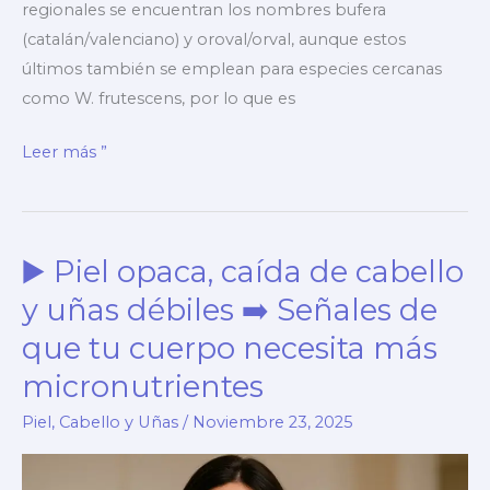
regionales se encuentran los nombres bufera
(catalán/valenciano) y oroval/orval, aunque estos
últimos también se emplean para especies cercanas
como W. frutescens, por lo que es
▶️
Leer más ”
¿Para
qué
sirve
▶️ Piel opaca, caída de cabello
la
ashwagandha?
y uñas débiles ➡️ Señales de
➡️
que tu cuerpo necesita más
Guía
micronutrientes
basada
en
Piel, Cabello y Uñas
/
Noviembre 23, 2025
evidencia