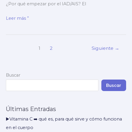
¿Por qué empezar por el IAD/AIS? El
▶️
Leer más ”
Mejores
suplementos
para
1
2
Siguiente
→
deportistas
➡️
guía
basada
Buscar
en
Buscar
IAD/AIS
Últimas Entradas
▶️Vitamina C ➡️ qué es, para qué sirve y cómo funciona
en el cuerpo