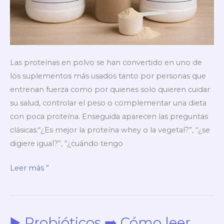
Las proteínas en polvo se han convertido en uno de
los suplementos más usados tanto por personas que
entrenan fuerza como por quienes solo quieren cuidar
su salud, controlar el peso o complementar una dieta
con poca proteína. Enseguida aparecen las preguntas
clásicas:“¿Es mejor la proteína whey o la vegetal?”, “¿se
digiere igual?”, “¿cuándo tengo
▶️
Leer más ”
Proteína
whey
vs
▶️ Probióticos ➡️ Cómo leer
vegetal,