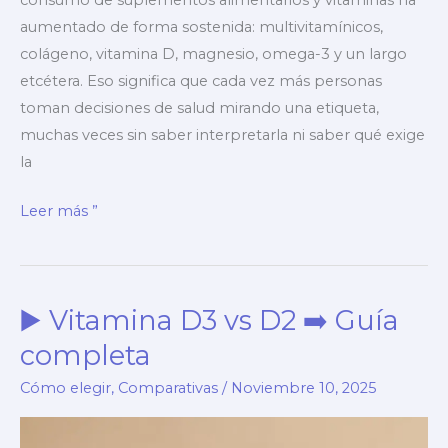
aumentado de forma sostenida: multivitamínicos,
colágeno, vitamina D, magnesio, omega-3 y un largo
etcétera. Eso significa que cada vez más personas
toman decisiones de salud mirando una etiqueta,
muchas veces sin saber interpretarla ni saber qué exige
la
▶️
Leer más ”
Rotulado
de
suplementos
▶️ Vitamina D3 vs D2 ➡️ Guía
y
vitaminas
completa
en
Cómo elegir
,
Comparativas
/
Noviembre 10, 2025
Chile
➡️