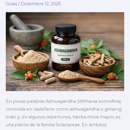
Guías
/
Diciembre 12, 2025
Beneficios,
cómo
tomarla
y
evidencia
científica
En pocas palabras Ashwagandha (Withania somnifera),
conocida en castellano como ashwagandha o ginseng
indio y, en algunos repertorios, hierba mora mayor, es
una planta de la familia Solanaceae. En ámbitos