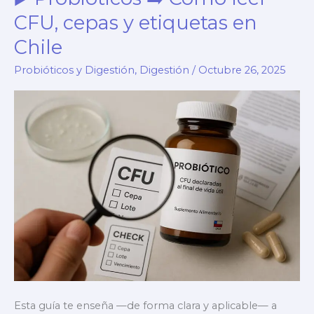
digestibilidad
CFU, cepas y etiquetas en
y
Chile
timing
Probióticos y Digestión
,
Digestión
/
Octubre 26, 2025
(guía)
Esta guía te enseña —de forma clara y aplicable— a