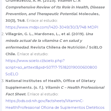
Grumezescu, A. M. (2025).
Vitamin C: A
Comprehensive Review of Its Role in Health, Disease
Prevention, and Therapeutic Potential
. Molecules,
30(3), 748.
Enlace al estudio:
https://www.mdpi.com/1420-3049/30/3/748
MDPI
Villagrán, G. L., Mardones, L., et al. (2019).
Una
mirada actual de la vitamina C en salud y
enfermedad
. Revista Chilena de Nutrición / SciELO
Chile.
Enlace al estudio:
https://www.scielo.cl/scielo.php?
script=sci_arttext&pid=S0717-75182019000600800
SciELO
National Institutes of Health, Office of Dietary
Supplements. (s. f.).
Vitamin C – Health Professional
Fact Sheet
.
Enlace al estudio:
https://ods.od.nih.gov/factsheets/VitaminC-
HealthProfessional
Oficina de Suplementos Dietéticos