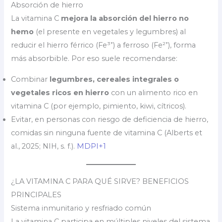
Absorción de hierro
La vitamina C
mejora la absorción del hierro no
hemo
(el presente en vegetales y legumbres) al
reducir el hierro férrico (Fe³⁺) a ferroso (Fe²⁺), forma
más absorbible. Por eso suele recomendarse:
Combinar
legumbres, cereales integrales o
vegetales ricos en hierro
con un alimento rico en
vitamina C (por ejemplo, pimiento, kiwi, cítricos).
Evitar, en personas con riesgo de deficiencia de hierro,
comidas sin ninguna fuente de vitamina C (Alberts et
al., 2025; NIH, s. f.).
MDPI+1
¿LA VITAMINA C PARA QUÉ SIRVE? BENEFICIOS
PRINCIPALES
Sistema inmunitario y resfriado común
La vitamina C participa en múltiples niveles del sistema