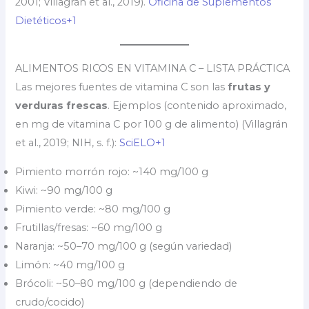
2001; Villagrán et al., 2019).
Oficina de Suplementos
Dietéticos+1
ALIMENTOS RICOS EN VITAMINA C – LISTA PRÁCTICA
Las mejores fuentes de vitamina C son las
frutas y
verduras frescas
. Ejemplos (contenido aproximado,
en mg de vitamina C por 100 g de alimento) (Villagrán
et al., 2019; NIH, s. f.):
SciELO+1
Pimiento morrón rojo: ~140 mg/100 g
Kiwi: ~90 mg/100 g
Pimiento verde: ~80 mg/100 g
Frutillas/fresas: ~60 mg/100 g
Naranja: ~50–70 mg/100 g (según variedad)
Limón: ~40 mg/100 g
Brócoli: ~50–80 mg/100 g (dependiendo de
crudo/cocido)