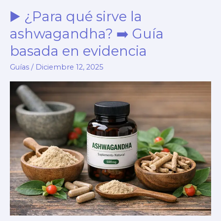
qué
▶️ ¿Para qué sirve la
es,
para
ashwagandha? ➡️ Guía
qué
basada en evidencia
sirve
Guías
/
Diciembre 12, 2025
y
cómo
funciona
en
el
cuerpo