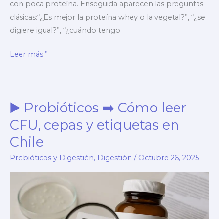
con poca proteína. Enseguida aparecen las preguntas
clásicas:“¿Es mejor la proteína whey o la vegetal?”, “¿se
digiere igual?”, “¿cuándo tengo
▶️
Leer más ”
Proteína
whey
vs
▶️ Probióticos ➡️ Cómo leer
vegetal,
digestibilidad
CFU, cepas y etiquetas en
y
Chile
timing
Probióticos y Digestión
,
Digestión
/
Octubre 26, 2025
(guía)