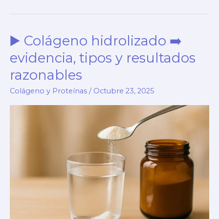
➡️
Cómo
▶️ Colágeno hidrolizado ➡️
leer
CFU,
evidencia, tipos y resultados
cepas
razonables
y
Colágeno y Proteínas
/
Octubre 23, 2025
etiquetas
en
Chile