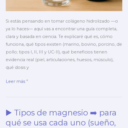
Si estás pensando en tomar colágeno hidrolizado —o
ya lo haces— aquí vas a encontrar una guía completa,
clara y basada en ciencia. Te explicaré qué es, cómo
funciona, qué tipos existen (marino, bovino, porcino, de
pollo; tipos I, II, III y UC-II), qué beneficios tienen
evidencia real (piel, articulaciones, huesos, músculo),
qué dosis y
▶️
Leer más ”
Colágeno
hidrolizado
➡️
▶️ Tipos de magnesio ➡️ para
evidencia,
tipos
qué se usa cada uno (sueño,
y