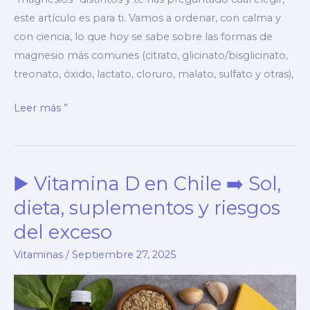
este artículo es para ti. Vamos a ordenar, con calma y
con ciencia, lo que hoy se sabe sobre las formas de
magnesio más comunes (citrato, glicinato/bisglicinato,
treonato, óxido, lactato, cloruro, malato, sulfato y otras),
▶️
Leer más ”
Tipos
de
magnesio
▶️ Vitamina D en Chile ➡️ Sol,
➡️
para
dieta, suplementos y riesgos
qué
del exceso
se
Vitaminas
/
Septiembre 27, 2025
usa
cada
uno