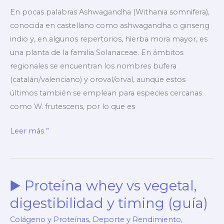
En pocas palabras Ashwagandha (Withania somnifera),
conocida en castellano como ashwagandha o ginseng
indio y, en algunos repertorios, hierba mora mayor, es
una planta de la familia Solanaceae. En ámbitos
regionales se encuentran los nombres bufera
(catalán/valenciano) y oroval/orval, aunque estos
últimos también se emplean para especies cercanas
como W. frutescens, por lo que es
▶️
Leer más ”
¿Para
qué
sirve
▶️ Proteína whey vs vegetal,
la
ashwagandha?
digestibilidad y timing (guía)
➡️
Colágeno y Proteínas
,
Deporte y Rendimiento
,