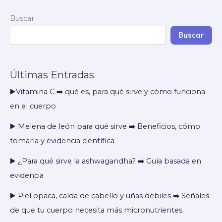
qué
Buscar
sirve
realmente?
Buscar
➡️
Guía
Últimas Entradas
basada
en
▶️Vitamina C ➡️ qué es, para qué sirve y cómo funciona
evidencia
en el cuerpo
▶️ Melena de león para qué sirve ➡️ Beneficios, cómo
tomarla y evidencia científica
▶️ ¿Para qué sirve la ashwagandha? ➡️ Guía basada en
evidencia
▶️ Piel opaca, caída de cabello y uñas débiles ➡️ Señales
de que tu cuerpo necesita más micronutrientes