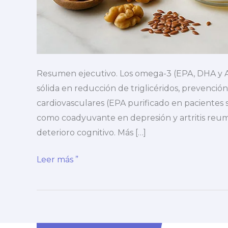
Resumen ejecutivo. Los omega-3 (EPA, DHA y AL
sólida en reducción de triglicéridos, prevenció
cardiovasculares (EPA purificado en pacientes
como coadyuvante en depresión y artritis reuma
deterioro cognitivo. Más […]
▶️
Leer más ”
¿Omega
3,
para
qué