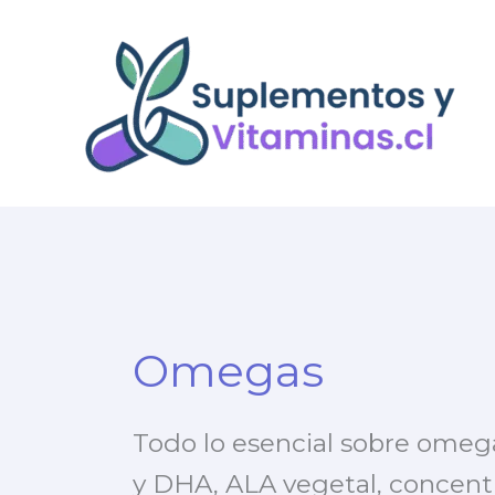
Ir
al
contenido
Omegas
Todo lo esencial sobre ome
y DHA, ALA vegetal, concentr