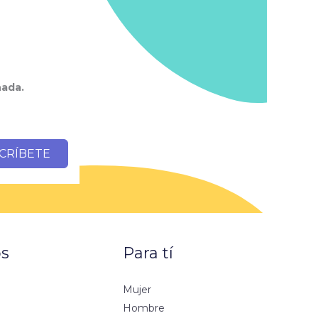
nada.
CRÍBETE
os
Para tí
Mujer
o
Hombre