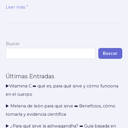
▶️
Leer más ”
Guía
completa
de
suplementos
Buscar
para
inmunidad
Buscar
➡️
Evidencia
Últimas Entradas
real
y
▶️Vitamina C ➡️ qué es, para qué sirve y cómo funciona
límites
en el cuerpo
RSA
▶️ Melena de león para qué sirve ➡️ Beneficios, cómo
tomarla y evidencia científica
▶️ ¿Para qué sirve la ashwagandha? ➡️ Guía basada en