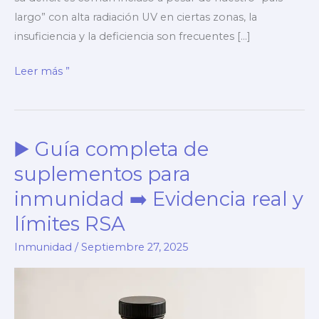
largo” con alta radiación UV en ciertas zonas, la
insuficiencia y la deficiencia son frecuentes […]
▶️
Leer más ”
Vitamina
D
en
▶️ Guía completa de
Chile
➡️
suplementos para
Sol,
inmunidad ➡️ Evidencia real y
dieta,
límites RSA
suplementos
y
Inmunidad
/
Septiembre 27, 2025
riesgos
del
exceso